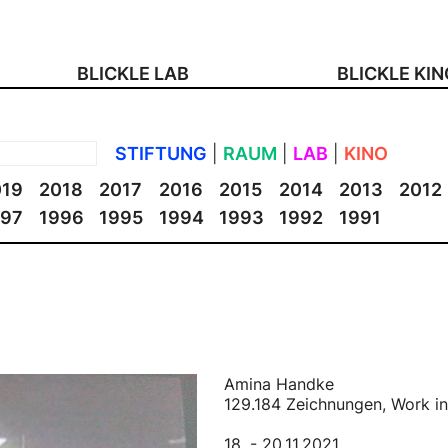
BLICKLE LAB
BLICKLE KI
STIFTUNG
|
RAUM
|
LAB
|
KINO
019
2018
2017
2016
2015
2014
2013
2012
997
1996
1995
1994
1993
1992
1991
Amina Handke
129.184 Zeichnungen, Work in
18. - 20.11.2021