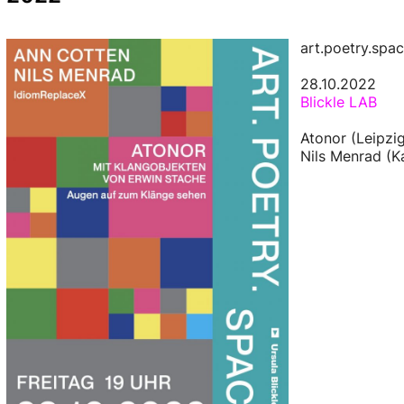
art.poetry.spa
28.10.2022
Blickle LAB
Atonor (Leipzi
Nils Menrad (K