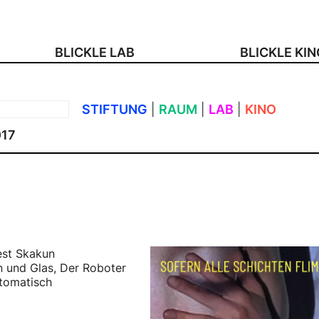
BLICKLE LAB
BLICKLE KI
STIFTUNG
|
RAUM
|
LAB
|
KINO
017
est Skakun
n und Glas, Der Roboter
tomatisch