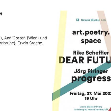
ce
g), Ann Cotten (Wien) und
arlsruhe), Erwin Stache