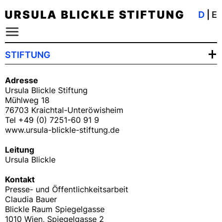
D
|
E
STIFTUNG
AKTUELL
Adresse
GESCHICHTE
Ursula Blickle Stiftung
PROJEKTSCHIENEN
Mühlweg 18
76703 Kraichtal-Unteröwisheim
KONTAKT
Tel +49 (0) 7251-60 91 9
PROJEKTARCHIV
www.ursula-blickle-stiftung.de
Leitung
Ursula Blickle
Kontakt
Presse- und Öffentlichkeitsarbeit
Claudia Bauer
Blickle Raum Spiegelgasse
1010 Wien, Spiegelgasse 2