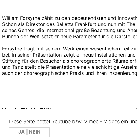
William Forsythe zählt zu den bedeutendsten und innovat
Schon als Direktor des Balletts Frankfurt und nun mit T
seines Genres, die international große Beachtung und An
Bühnen der Welt setzt er neue Parameter für die Darstelle
Forsythe trägt mit seinem Werk einen wesentlichen Teil z
bei. In seiner Präsentation zeigt er neue Installationen un
Stiftung für den Besucher als choreographierte Räume erf
und Tanz stellt die Präsentation eine vielschichtige Aus
auch der choreographischen Praxis und ihren Inszenierung
Ursula Blickle Stiftung
Mühlweg 18
Diese Seite bettet Youtube bzw. Vimeo – Videos ein un
76703 Kraichtal-Unteröwisheim
JA
|
NEIN
Deutschland