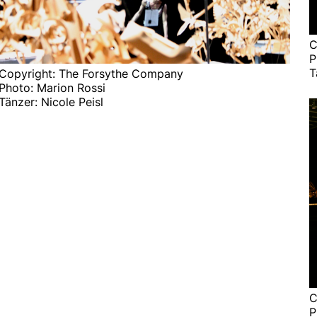
C
P
T
Copyright: The Forsythe Company
Photo: Marion Rossi
Tänzer: Nicole Peisl
C
P