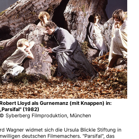
Robert Lloyd als Gurnemanz (mit Knappen) in:
„Parsifal" (1982)
© Syberberg Filmproduktion, München
d Wagner widmet sich die Ursula Blickle Stiftung in
willigen deutschen Filmemachers. "Parsifal", das