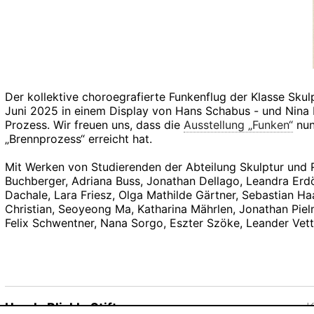
Der kollektive choroegrafierte Funkenflug der Klasse Skul
Juni 2025 in einem Display von Hans Schabus - und Nina R
Prozess. Wir freuen uns, dass die
Ausstellung „Funken“
nun 
„Brennprozess“ erreicht hat.
Mit Werken von Studierenden der Abteilung Skulptur und 
Buchberger, Adriana Buss, Jonathan Dellago, Leandra Erdö
Dachale, Lara Friesz, Olga Mathilde Gärtner, Sebastian Haaf
Christian, Seoyeong Ma, Katharina Mährlen, Jonathan Pielme
Felix Schwentner, Nana Sorgo, Eszter Szöke, Leander Vett
Ursula Blickle Stiftung