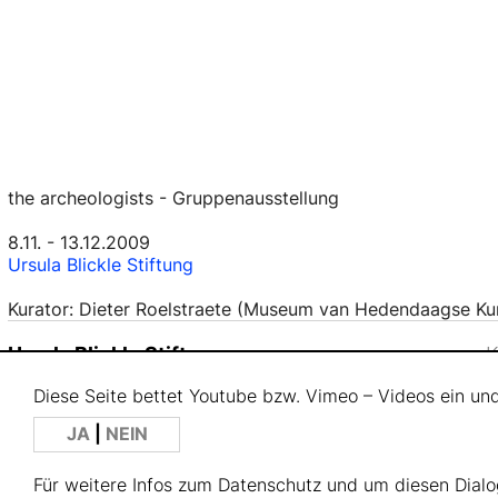
the archeologists - Gruppenausstellung
8.11. - 13.12.2009
Ursula Blickle Stiftung
Kurator: Dieter Roelstraete (Museum van Hedendaagse Ku
Ursula Blickle Stiftung
Mühlweg 18
Diese Seite bettet Youtube bzw. Vimeo – Videos ein un
76703 Kraichtal-Unteröwisheim
JA
|
NEIN
Deutschland
Für weitere Infos zum Datenschutz und um diesen Dialog