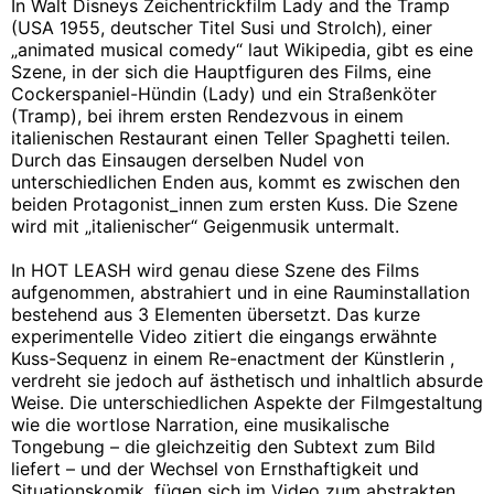
In Walt Disneys Zeichentrickfilm Lady and the Tramp
(USA 1955, deutscher Titel Susi und Strolch)‚ einer
„animated musical comedy“ laut Wikipedia, gibt es eine
Szene, in der sich die Hauptfiguren des Films, eine
Cockerspaniel-Hündin (Lady) und ein Straßenköter
(Tramp), bei ihrem ersten Rendezvous in einem
italienischen Restaurant einen Teller Spaghetti teilen.
Durch das Einsaugen derselben Nudel von
unterschiedlichen Enden aus, kommt es zwischen den
beiden Protagonist_innen zum ersten Kuss. Die Szene
wird mit „italienischer“ Geigenmusik untermalt.
In HOT LEASH wird genau diese Szene des Films
aufgenommen, abstrahiert und in eine Rauminstallation
bestehend aus 3 Elementen übersetzt. Das kurze
experimentelle Video zitiert die eingangs erwähnte
Kuss-Sequenz in einem Re-enactment der Künstlerin ,
verdreht sie jedoch auf ästhetisch und inhaltlich absurde
Weise. Die unterschiedlichen Aspekte der Filmgestaltung
wie die wortlose Narration, eine musikalische
Tongebung – die gleichzeitig den Subtext zum Bild
liefert – und der Wechsel von Ernsthaftigkeit und
Situationskomik, fügen sich im Video zum abstrakten